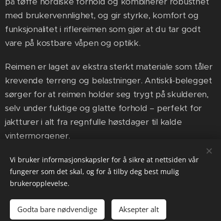
på tøffe nordiske forhold og kombinerer robusthet
med brukervennlighet, og gir styrke, komfort og
funksjonalitet i riflereimen som gjør at du tar godt
vare på kostbare våpen og optikk.
Reimen er laget av ekstra sterkt materiale som tåler
krevende terreng og belastninger. Antiskli-belegget
sørger for at reimen holder seg trygt på skulderen,
selv under fuktige og glatte forhold – perfekt for
jaktturer i alt fra regnfulle høstdager til kalde
vintermorgener.
Til tross for sin imponerende holdbarhet, er
Vi bruker informasjonskapsler for å sikre at nettsiden vår
fungerer som det skal, og for å tilby deg best mulig
riflereimen lett i vekt, noe som gjør den komfortabel
brukeropplevelse.
å bruke over lengre tid. Polstringen gir ekstra
komfort, slik at du kan bære riflen uten å føle
Godta bare nødvendige
Aksepter alt
ubehag. De medfølgende quick-release svivlene